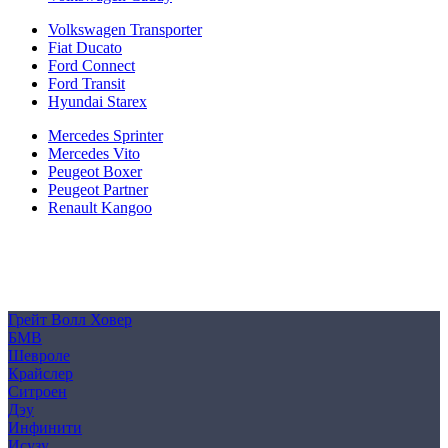
Volkswagen Transporter
Fiat Ducato
Ford Connect
Ford Transit
Hyundai Starex
Mercedes Sprinter
Mercedes Vito
Peugeot Boxer
Peugeot Partner
Renault Kangoo
Политика конфиденциальности
Согласие на обработку персональных данных
Cookie
Грейт Волл Ховер
БМВ
Шевроле
Крайслер
Ситроен
Дэу
Инфинити
Исузу