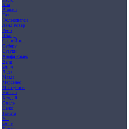
Киа
Вольво
Газ
Фольксваген
Ленд Ровер
Рено
Шкода
СсангЙонг
Субару
Сузуки
Альфа Ромео
Ауди
Форд
Лада
Мазда
Мерседес
Митсубиси
Ниссан
Хендай
Опель
Пежо
Тойота
Уаз
Фиат
Хонда