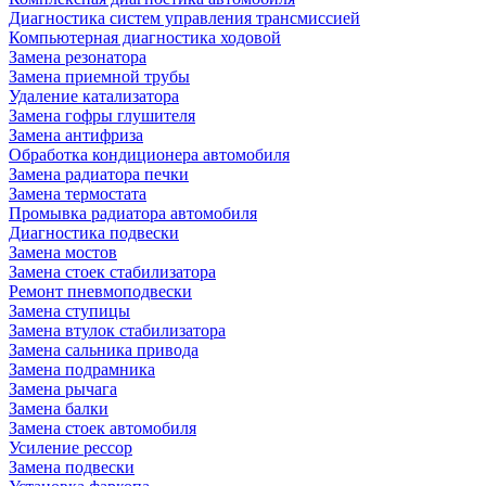
Диагностика систем управления трансмиссией
Компьютерная диагностика ходовой
Замена резонатора
Замена приемной трубы
Удаление катализатора
Замена гофры глушителя
Замена антифриза
Обработка кондиционера автомобиля
Замена радиатора печки
Замена термостата
Промывка радиатора автомобиля
Диагностика подвески
Замена мостов
Замена стоек стабилизатора
Ремонт пневмоподвески
Замена ступицы
Замена втулок стабилизатора
Замена сальника привода
Замена подрамника
Замена рычага
Замена балки
Замена стоек автомобиля
Усиление рессор
Замена подвески