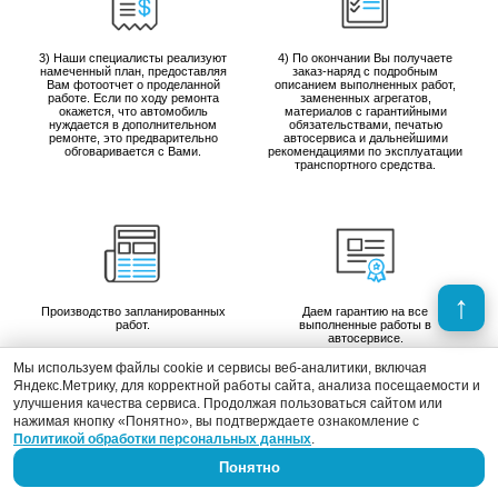
3) Наши специалисты реализуют
4) По окончании Вы получаете
намеченный план, предоставляя
заказ-наряд с подробным
Вам фотоотчет о проделанной
описанием выполненных работ,
работе. Если по ходу ремонта
замененных агрегатов,
окажется, что автомобиль
материалов с гарантийными
нуждается в дополнительном
обязательствами, печатью
ремонте, это предварительно
автосервиса и дальнейшими
обговаривается с Вами.
рекомендациями по эксплуатации
транспортного средства.
Производство запланированных
Даем гарантию на все
работ.
выполненные работы в
автосервисе.
Мы используем файлы cookie и сервисы веб-аналитики, включая
Яндекс.Метрику, для корректной работы сайта, анализа посещаемости и
улучшения качества сервиса. Продолжая пользоваться сайтом или
нажимая кнопку «Понятно», вы подтверждаете ознакомление с
Отзывы клиентов
Политикой обработки персональных данных
.
Понятно