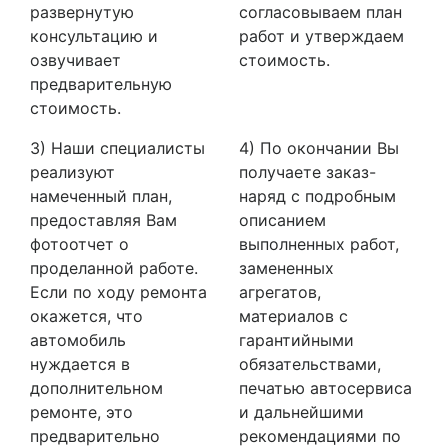
развернутую
согласовываем план
консультацию и
работ и утверждаем
озвучивает
стоимость.
предварительную
стоимость.
3) Наши специалисты
4) По окончании Вы
реализуют
получаете заказ-
намеченный план,
наряд с подробным
предоставляя Вам
описанием
фотоотчет о
выполненных работ,
проделанной работе.
замененных
Если по ходу ремонта
агрегатов,
окажется, что
материалов с
автомобиль
гарантийными
нуждается в
обязательствами,
дополнительном
печатью автосервиса
ремонте, это
и дальнейшими
предварительно
рекомендациями по