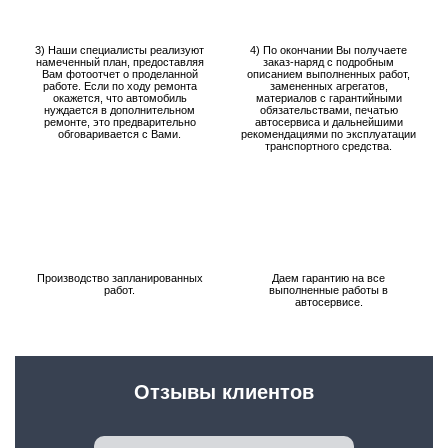
3) Наши специалисты реализуют
4) По окончании Вы получаете
намеченный план, предоставляя
заказ-наряд с подробным
Вам фотоотчет о проделанной
описанием выполненных работ,
работе. Если по ходу ремонта
замененных агрегатов,
окажется, что автомобиль
материалов с гарантийными
нуждается в дополнительном
обязательствами, печатью
ремонте, это предварительно
автосервиса и дальнейшими
обговаривается с Вами.
рекомендациями по эксплуатации
транспортного средства.
Производство запланированных
Даем гарантию на все
работ.
выполненные работы в
автосервисе.
Отзывы клиентов