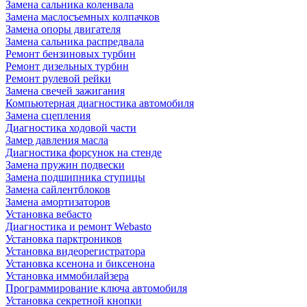
Замена сальника коленвала
Замена маслосъемных колпачков
Замена опоры двигателя
Замена сальника распредвала
Ремонт бензиновых турбин
Ремонт дизельных турбин
Ремонт рулевой рейки
Замена свечей зажигания
Компьютерная диагностика автомобиля
Замена сцепления
Диагностика ходовой части
Замер давления масла
Диагностика форсунок на стенде
Замена пружин подвески
Замена подшипника ступицы
Замена сайлентблоков
Замена амортизаторов
Установка вебасто
Диагностика и ремонт Webasto
Установка парктроников
Установка видеорегистратора
Установка ксенона и биксенона
Установка иммобилайзера
Программирование ключа автомобиля
Установка секретной кнопки