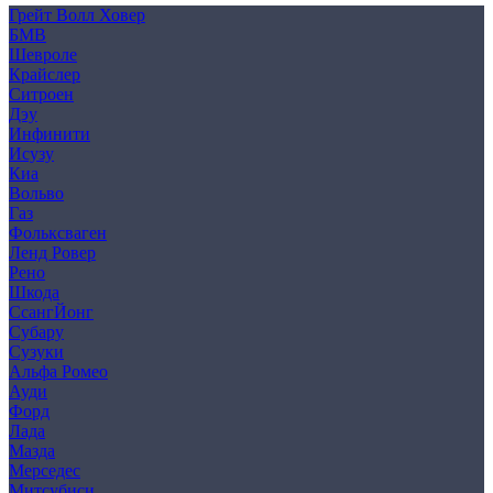
Грейт Волл Ховер
БМВ
Шевроле
Крайслер
Ситроен
Дэу
Инфинити
Исузу
Киа
Вольво
Газ
Фольксваген
Ленд Ровер
Рено
Шкода
СсангЙонг
Субару
Сузуки
Альфа Ромео
Ауди
Форд
Лада
Мазда
Мерседес
Митсубиси