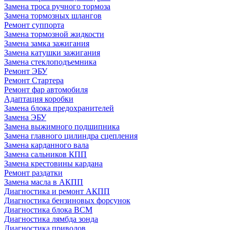
Замена троса ручного тормоза
Замена тормозных шлангов
Ремонт суппорта
Замена тормозной жидкости
Замена замка зажигания
Замена катушки зажигания
Замена стеклоподъемника
Ремонт ЭБУ
Ремонт Стартера
Ремонт фар автомобиля
Адаптация коробки
Замена блока предохранителей
Замена ЭБУ
Замена выжимного подшипника
Замена главного цилиндра сцепления
Замена карданного вала
Замена сальников КПП
Замена крестовины кардана
Ремонт раздатки
Замена масла в АКПП
Диагностика и ремонт АКПП
Диагностика бензиновых форсунок
Диагностика блока BCM
Диагностика лямбда зонда
Диагностика приводов