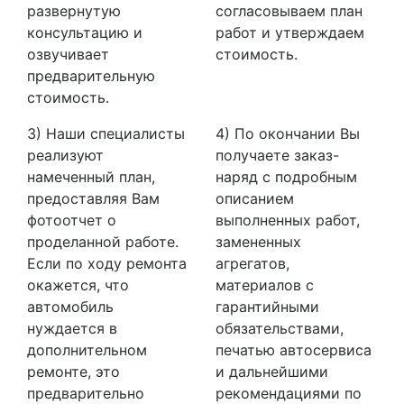
развернутую
согласовываем план
консультацию и
работ и утверждаем
озвучивает
стоимость.
предварительную
стоимость.
3) Наши специалисты
4) По окончании Вы
реализуют
получаете заказ-
намеченный план,
наряд с подробным
предоставляя Вам
описанием
фотоотчет о
выполненных работ,
проделанной работе.
замененных
Если по ходу ремонта
агрегатов,
окажется, что
материалов с
автомобиль
гарантийными
нуждается в
обязательствами,
дополнительном
печатью автосервиса
ремонте, это
и дальнейшими
предварительно
рекомендациями по