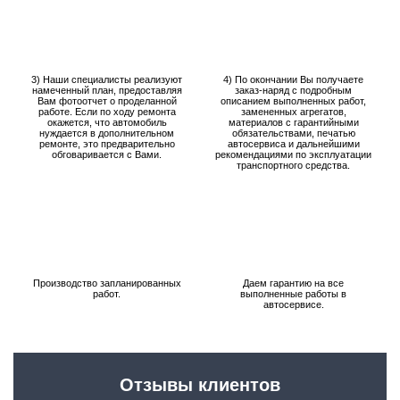
3) Наши специалисты реализуют
4) По окончании Вы получаете
намеченный план, предоставляя
заказ-наряд с подробным
Вам фотоотчет о проделанной
описанием выполненных работ,
работе. Если по ходу ремонта
замененных агрегатов,
окажется, что автомобиль
материалов с гарантийными
нуждается в дополнительном
обязательствами, печатью
ремонте, это предварительно
автосервиса и дальнейшими
обговаривается с Вами.
рекомендациями по эксплуатации
транспортного средства.
Производство запланированных
Даем гарантию на все
работ.
выполненные работы в
автосервисе.
Отзывы клиентов