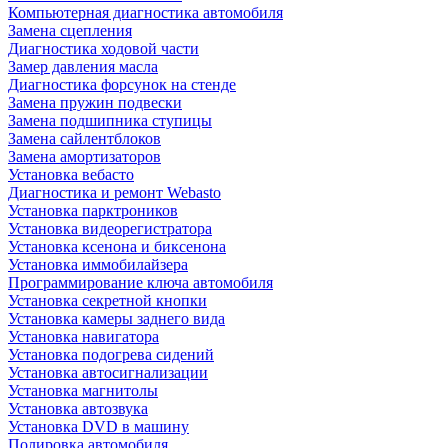
Компьютерная диагностика автомобиля
Замена сцепления
Диагностика ходовой части
Замер давления масла
Диагностика форсунок на стенде
Замена пружин подвески
Замена подшипника ступицы
Замена сайлентблоков
Замена амортизаторов
Установка вебасто
Диагностика и ремонт Webasto
Установка парктроников
Установка видеорегистратора
Установка ксенона и биксенона
Установка иммобилайзера
Программирование ключа автомобиля
Установка секретной кнопки
Установка камеры заднего вида
Установка навигатора
Установка подогрева сидений
Установка автосигнализации
Установка магнитолы
Установка автозвука
Установка DVD в машину
Полировка автомобиля