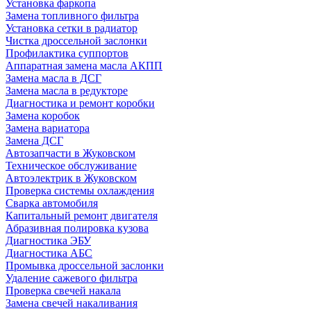
Установка фаркопа
Замена топливного фильтра
Установка сетки в радиатор
Чистка дроссельной заслонки
Профилактика суппортов
Аппаратная замена масла АКПП
Замена масла в ДСГ
Замена масла в редукторе
Диагностика и ремонт коробки
Замена коробок
Замена вариатора
Замена ДСГ
Автозапчасти в Жуковском
Техническое обслуживание
Автоэлектрик в Жуковском
Проверка системы охлаждения
Сварка автомобиля
Капитальный ремонт двигателя
Абразивная полировка кузова
Диагностика ЭБУ
Диагностика АБС
Промывка дроссельной заслонки
Удаление сажевого фильтра
Проверка свечей накала
Замена свечей накаливания