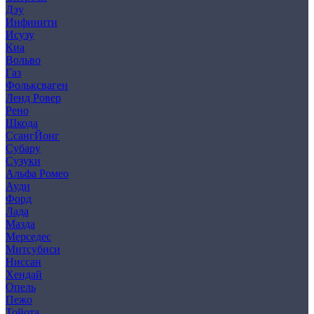
Дэу
Инфинити
Исузу
Киа
Вольво
Газ
Фольксваген
Ленд Ровер
Рено
Шкода
СсангЙонг
Субару
Сузуки
Альфа Ромео
Ауди
Форд
Лада
Мазда
Мерседес
Митсубиси
Ниссан
Хендай
Опель
Пежо
Тойота