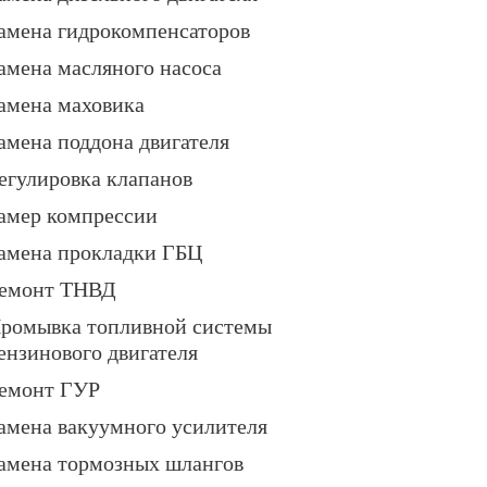
амена гидрокомпенсаторов
амена масляного насоса
амена маховика
амена поддона двигателя
егулировка клапанов
амер компрессии
амена прокладки ГБЦ
емонт ТНВД
ромывка топливной системы
ензинового двигателя
емонт ГУР
амена вакуумного усилителя
амена тормозных шлангов