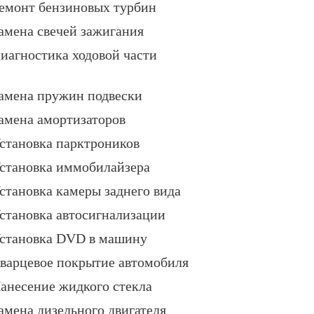
емонт бензиновых турбин
амена свечей зажигания
иагностика ходовой части
амена пружин подвески
амена амортизаторов
становка парктроников
становка иммобилайзера
становка камеры заднего вида
становка автосигнализации
становка DVD в машину
варцевое покрытие автомобиля
анесение жидкого стекла
амена дизельного двигателя