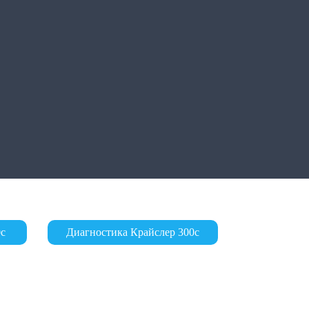
0с
Диагностика Крайслер 300с