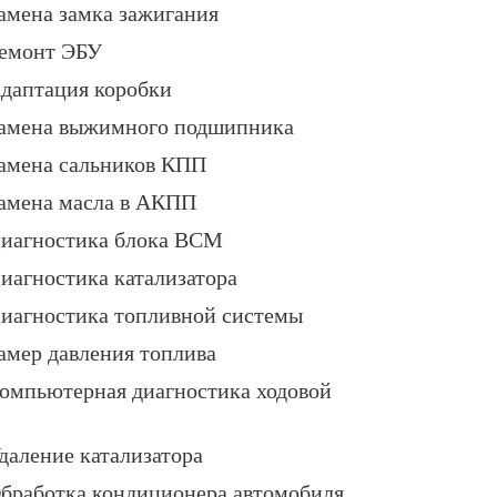
амена замка зажигания
емонт ЭБУ
даптация коробки
амена выжимного подшипника
амена сальников КПП
амена масла в АКПП
иагностика блока BCM
иагностика катализатора
иагностика топливной системы
амер давления топлива
омпьютерная диагностика ходовой
даление катализатора
бработка кондиционера автомобиля