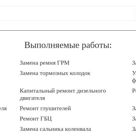
Выполняемые работы:
Замена ремня ГРМ
З
Замена тормозных колодок
У
ф
Капитальный ремонт дизельного
Р
двигателя
еля
Ремонт глушителей
З
Ремонт ГБЦ
З
Замена сальника коленвала
З