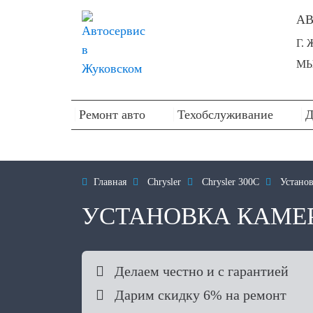
АВ
Г.
МЫ
Ремонт авто
Техобслуживание
Д

Главная

Chrysler

Chrysler 300C

Установ
УСТАНОВКА КАМЕР

Делаем честно и с гарантией

Дарим скидку 6% на ремонт