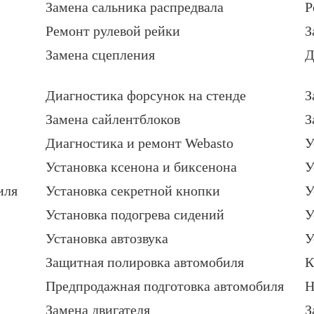
Замена сальника распредвала
Р
Ремонт рулевой рейки
З
Замена сцепления
Д
Диагностика форсунок на стенде
З
Замена сайлентблоков
З
Диагностика и ремонт Webasto
У
Установка ксенона и биксенона
У
иля
Установка секретной кнопки
У
Установка подогрева сидений
У
Установка автозвука
У
Защитная полировка автомобиля
К
Предпродажная подготовка автомобиля
Н
Замена двигателя
З