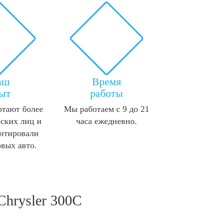
аш
Время
ыт
работы
отают более
Мы работаем с 9 до 21
ских лиц и
часа ежедневно.
нтировали
овых авто.
Chrysler 300C