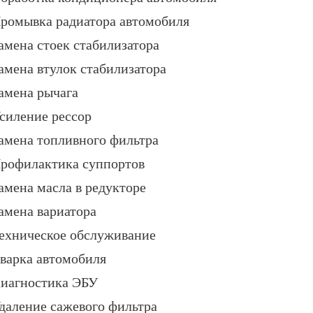
ромывка радиатора автомобиля
амена стоек стабилизатора
амена втулок стабилизатора
амена рычага
силение рессор
амена топливного фильтра
рофилактика суппортов
амена масла в редукторе
амена вариатора
ехническое обслуживание
варка автомобиля
иагностика ЭБУ
даление сажевого фильтра