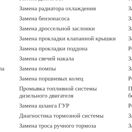
Замена радиатора охлаждения
З
Замена бензонасоса
З
Замена дроссельной заслонки
З
Замена прокладки клапанной крышки
З
Замена прокладки поддона
Р
Замена свечей накала
З
ла
Замена помпы
З
Замена поршневых колец
Р
Промывка топливной системы
П
дизельного двигателя
б
Замена шланга ГУР
Р
Диагностика тормозной системы
З
Замена троса ручного тормоза
З