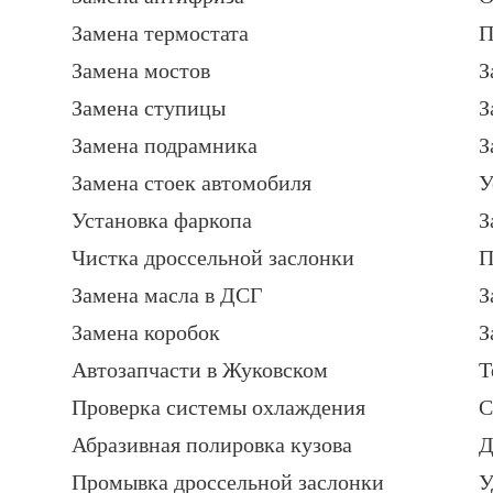
Замена термостата
П
Замена мостов
З
Замена ступицы
З
Замена подрамника
З
Замена стоек автомобиля
У
Установка фаркопа
З
Чистка дроссельной заслонки
П
Замена масла в ДСГ
З
Замена коробок
З
Автозапчасти в Жуковском
Т
Проверка системы охлаждения
С
Абразивная полировка кузова
Д
Промывка дроссельной заслонки
У