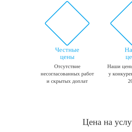
Честные
Н
цены
ц
Отсутствие
Наши цены
несогласованных работ
у конкуре
и скрытых доплат
2
Цена на усл