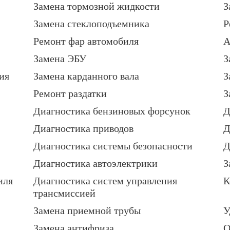
Замена тормозной жидкости
З
Замена стеклоподъемника
Р
Ремонт фар автомобиля
А
Замена ЭБУ
З
ия
Замена карданного вала
З
Ремонт раздатки
З
Диагностика бензиновых форсунок
Д
Диагностика приводов
Д
Диагностика системы безопасности
Д
Диагностика автоэлектрики
З
иля
Диагностика систем управления
К
трансмиссией
Замена приемной трубы
У
Замена антифриза
О