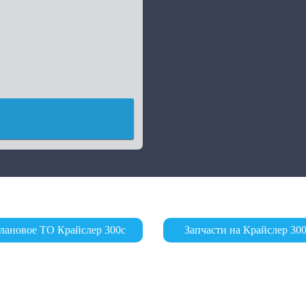
лановое ТО Крайслер 300с
Запчасти на Крайслер 30