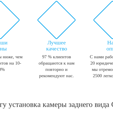
аши
Лучшее
Н
ены
качество
оп
 ниже, чем
97 % клиентов
С нами раб
нтов на 10-
обращаются к нам
20 юридиче
0%
повторно и
мы отремо
рекомендуют нас.
2500 легк
угу
установка камеры заднего вида 