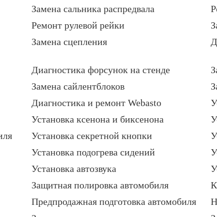
Замена сальника распредвала
Р
Ремонт рулевой рейки
З
Замена сцепления
Д
Диагностика форсунок на стенде
З
Замена сайлентблоков
З
Диагностика и ремонт Webasto
У
Установка ксенона и биксенона
У
иля
Установка секретной кнопки
У
Установка подогрева сидений
У
Установка автозвука
У
Защитная полировка автомобиля
К
Предпродажная подготовка автомобиля
Н