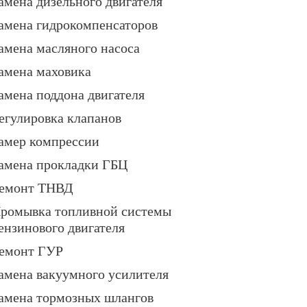
амена дизельного двигателя
амена гидрокомпенсаторов
амена масляного насоса
амена маховика
амена поддона двигателя
егулировка клапанов
амер компрессии
амена прокладки ГБЦ
емонт ТНВД
ромывка топливной системы
ензинового двигателя
емонт ГУР
амена вакуумного усилителя
амена тормозных шлангов