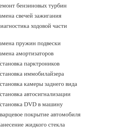
емонт бензиновых турбин
амена свечей зажигания
иагностика ходовой части
амена пружин подвески
амена амортизаторов
становка парктроников
становка иммобилайзера
становка камеры заднего вида
становка автосигнализации
становка DVD в машину
варцевое покрытие автомобиля
анесение жидкого стекла