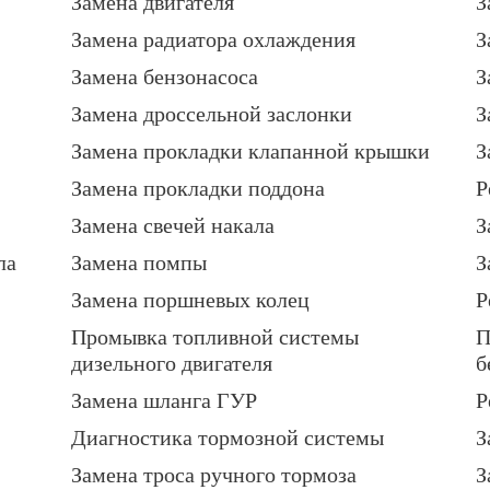
Замена двигателя
З
Замена радиатора охлаждения
З
Замена бензонасоса
З
Замена дроссельной заслонки
З
Замена прокладки клапанной крышки
З
Замена прокладки поддона
Р
Замена свечей накала
З
ла
Замена помпы
З
Замена поршневых колец
Р
Промывка топливной системы
П
дизельного двигателя
б
Замена шланга ГУР
Р
Диагностика тормозной системы
З
Замена троса ручного тормоза
З