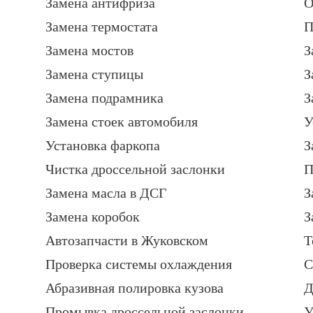
Замена антифриза
О
Замена термостата
П
Замена мостов
З
Замена ступицы
З
Замена подрамника
З
Замена стоек автомобиля
У
Установка фаркопа
З
Чистка дроссельной заслонки
П
Замена масла в ДСГ
З
Замена коробок
З
Автозапчасти в Жуковском
Т
Проверка системы охлаждения
С
Абразивная полировка кузова
Д
Промывка дроссельной заслонки
У