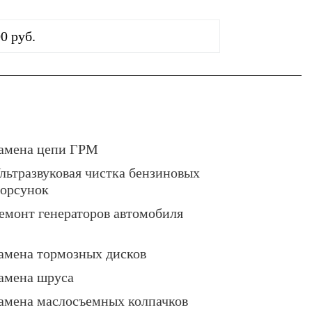
0 руб.
амена цепи ГРМ
льтразвуковая чистка бензиновых
орсунок
емонт генераторов автомобиля
амена тормозных дисков
амена шруса
амена маслосъемных колпачков