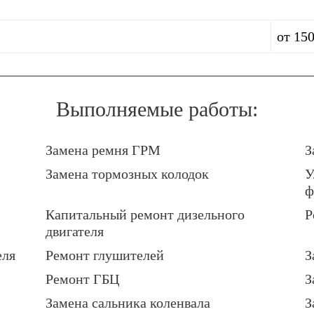
от 150
Выполняемые работы:
Замена ремня ГРМ
З
Замена тормозных колодок
У
ф
Капитальный ремонт дизельного
Р
двигателя
еля
Ремонт глушителей
З
Ремонт ГБЦ
З
Замена сальника коленвала
З