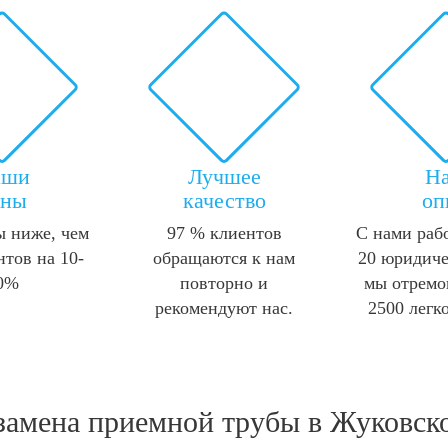
аши
Лучшее
Н
ены
качество
оп
 ниже, чем
97 % клиентов
С нами раб
нтов на 10-
обращаются к нам
20 юридиче
0%
повторно и
мы отремо
рекомендуют нас.
2500 легк
замена приемной трубы в Жуковско