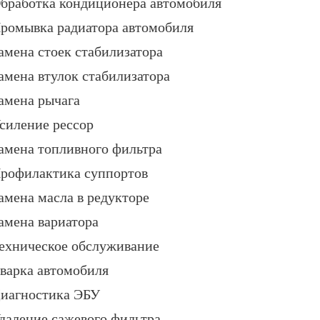
бработка кондиционера автомобиля
ромывка радиатора автомобиля
амена стоек стабилизатора
амена втулок стабилизатора
амена рычага
силение рессор
амена топливного фильтра
рофилактика суппортов
амена масла в редукторе
амена вариатора
ехническое обслуживание
варка автомобиля
иагностика ЭБУ
даление сажевого фильтра