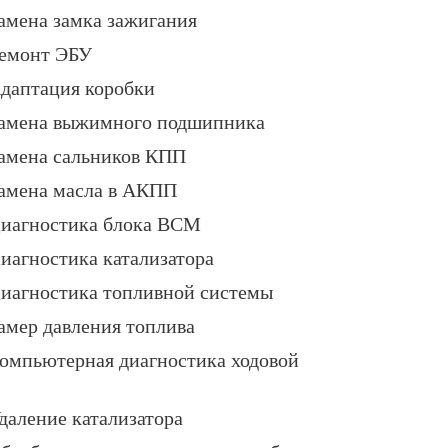
амена замка зажигания
емонт ЭБУ
даптация коробки
амена выжимного подшипника
амена сальников КПП
амена масла в АКПП
иагностика блока BCM
иагностика катализатора
иагностика топливной системы
амер давления топлива
омпьютерная диагностика ходовой
даление катализатора