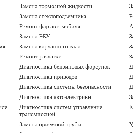
Замена тормозной жидкости
З
Замена стеклоподъемника
Р
Ремонт фар автомобиля
А
Замена ЭБУ
З
ия
Замена карданного вала
З
Ремонт раздатки
З
Диагностика бензиновых форсунок
Д
Диагностика приводов
Д
Диагностика системы безопасности
Д
Диагностика автоэлектрики
З
иля
Диагностика систем управления
К
трансмиссией
Замена приемной трубы
У