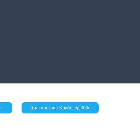
0с
Диагностика Крайслер 300с