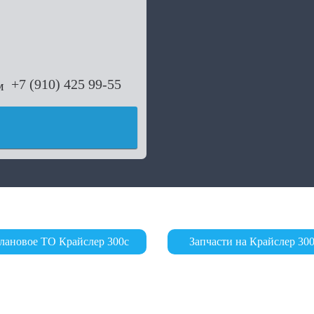
+7 (910) 425 99-55
лановое ТО Крайслер 300с
Запчасти на Крайслер 30