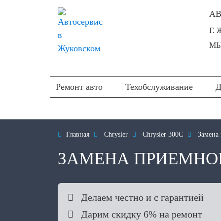
АВ
Г.
МЫ
Ремонт авто
Техобслуживание
Д

Главная

Chrysler

Chrysler 300C

Замена 
ЗАМЕНА ПРИЕМНОЙ

Делаем честно и с гарантией

Дарим скидку 6% на ремонт