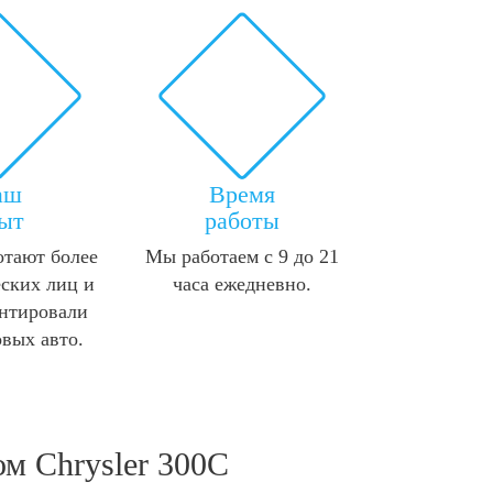
аш
Время
ыт
работы
отают более
Мы работаем с 9 до 21
ских лиц и
часа ежедневно.
нтировали
овых авто.
м Chrysler 300C