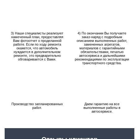
3) Наши специалисты реализуют
4) По окончании Вы получаете
намеченный план, предоставляя
заказ-наряд с подробным
Вам фотоотчет о проделанной
описанием выполненных работ,
работе. Если по ходу ремонта
замененных агрегатов,
окажется, что автомобиль
материалов с гарантийными
нуждается в дополнительном
обязательствами, печатью
ремонте, это предварительно
автосервиса и дальнейшими
обговаривается с Вами.
рекомендациями по эксплуатации
транспортного средства.
Производство запланированных
Даем гарантию на все
работ.
выполненные работы в
автосервисе.