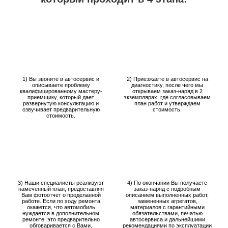
1) Вы звоните в автосервис и
2) Приезжаете в автосервис на
описываете проблему
диагностику, после чего мы
квалифицированному мастеру-
открываем заказ-наряд в 2
приемщику, который дает
экземплярах, где согласовываем
развернутую консультацию и
план работ и утверждаем
озвучивает предварительную
стоимость.
стоимость.
3) Наши специалисты реализуют
4) По окончании Вы получаете
намеченный план, предоставляя
заказ-наряд с подробным
Вам фотоотчет о проделанной
описанием выполненных работ,
работе. Если по ходу ремонта
замененных агрегатов,
окажется, что автомобиль
материалов с гарантийными
нуждается в дополнительном
обязательствами, печатью
ремонте, это предварительно
автосервиса и дальнейшими
обговаривается с Вами.
рекомендациями по эксплуатации