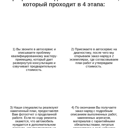
который проходит в 4 этапа:
1) Вы звоните в автосервис и
2) Приезжаете в автосервис на
описываете проблему
диагностику, после чего мы
квалифицированному мастеру-
открываем заказ-наряд в 2
приемщику, который дает
экземплярах, где согласовываем
развернутую консультацию и
план работ и утверждаем
озвучивает предварительную
стоимость.
стоимость.
3) Наши специалисты реализуют
4) По окончании Вы получаете
намеченный план, предоставляя
заказ-наряд с подробным
Вам фотоотчет о проделанной
описанием выполненных работ,
работе. Если по ходу ремонта
замененных агрегатов,
окажется, что автомобиль
материалов с гарантийными
нуждается в дополнительном
обязательствами, печатью
ремонте, это предварительно
автосервиса и дальнейшими