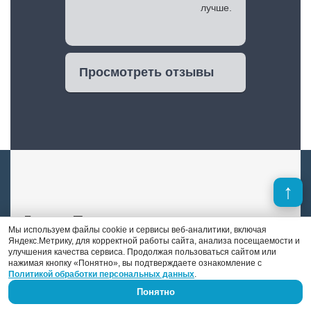
лучше.
Просмотреть отзывы
Денис Поршнев
Мы используем файлы cookie и сервисы веб-аналитики, включая
Яндекс.Метрику, для корректной работы сайта, анализа посещаемости и
улучшения качества сервиса. Продолжая пользоваться сайтом или
В отличие от многих конкурентов, в штате
нажимая кнопку «Понятно», вы подтверждаете ознакомление с
«DS auto» есть опытный автоэлектрик-
Политикой обработки персональных данных
.
диагност. Это Денис Поршнев, который
Понятно
занимается автоэлектрикой уже 9 лет.