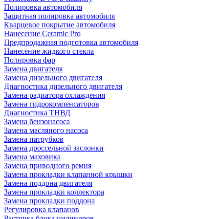
Полировка автомобиля
Защитная полировка автомобиля
Кварцевое покрытие автомобиля
Нанесение Ceramic Pro
Предпродажная подготовка автомобиля
Нанесение жидкого стекла
Полировка фар
Замена двигателя
Замена дизельного двигателя
Диагностика дизельного двигателя
Замена радиатора охлаждения
Замена гидрокомпенсаторов
Диагностика ТНВД
Замена бензонасоса
Замена масляного насоса
Замена патрубков
Замена дроссельной заслонки
Замена маховика
Замена приводного ремня
Замена прокладки клапанной крышки
Замена поддона двигателя
Замена прокладки коллектора
Замена прокладки поддона
Регулировка клапанов
Расточка блока цилиндров