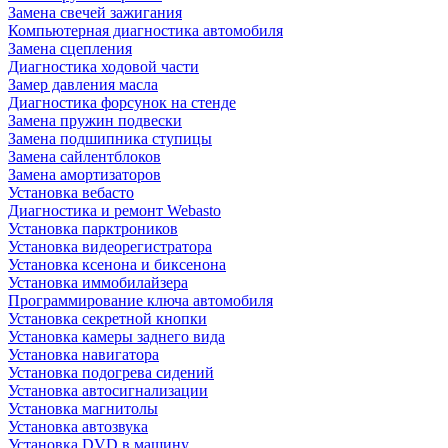
Замена свечей зажигания
Компьютерная диагностика автомобиля
Замена сцепления
Диагностика ходовой части
Замер давления масла
Диагностика форсунок на стенде
Замена пружин подвески
Замена подшипника ступицы
Замена сайлентблоков
Замена амортизаторов
Установка вебасто
Диагностика и ремонт Webasto
Установка парктроников
Установка видеорегистратора
Установка ксенона и биксенона
Установка иммобилайзера
Программирование ключа автомобиля
Установка секретной кнопки
Установка камеры заднего вида
Установка навигатора
Установка подогрева сидений
Установка автосигнализации
Установка магнитолы
Установка автозвука
Установка DVD в машину