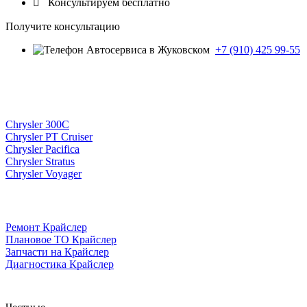

Консультируем бесплатно
Получите консультацию
+7 (910) 425 99-55
Chrysler 300C
Chrysler PT Cruiser
Chrysler Pacifica
Chrysler Stratus
Chrysler Voyager
Ремонт Крайслер
Плановое ТО Крайслер
Запчасти на Крайслер
Диагностика Крайслер