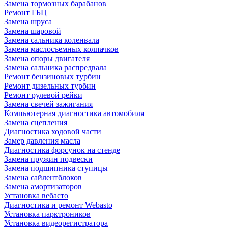
Замена тормозных барабанов
Ремонт ГБЦ
Замена шруса
Замена шаровой
Замена сальника коленвала
Замена маслосъемных колпачков
Замена опоры двигателя
Замена сальника распредвала
Ремонт бензиновых турбин
Ремонт дизельных турбин
Ремонт рулевой рейки
Замена свечей зажигания
Компьютерная диагностика автомобиля
Замена сцепления
Диагностика ходовой части
Замер давления масла
Диагностика форсунок на стенде
Замена пружин подвески
Замена подшипника ступицы
Замена сайлентблоков
Замена амортизаторов
Установка вебасто
Диагностика и ремонт Webasto
Установка парктроников
Установка видеорегистратора