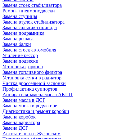
Замена стоек стабилизатора
Ремонт пневмоподвески
Замена ступицы
Замена втулок стабилизатора
Замена сальника привода
Замена подрамника
Замена рычага
Замена балки
Замена стоек автомобиля
Усиление рессор
Замена подвески
Установка фаркопа
Замена топливного фильтра
Установка сетки в радиатор
Чистка дроссельной заслонки
Профилактика суппортов
Аппаратная замена масла АКПП
Замена масла в ДСГ
Замена масла в редукторе
Диагностика и ремонт коробки
Замена коробок
Замена вариатора
Замена ДСГ
Автозапчасти в Жуковском