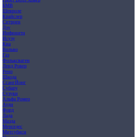
БМВ
Шевроле
Крайслер
Ситроен
Дэу
Инфинити
Исузу
Киа
Вольво
Газ
Фольксваген
Ленд Ровер
Рено
Шкода
СсангЙонг
Субару
Сузуки
Альфа Ромео
Ауди
Форд
Лада
Мазда
Мерседес
Митсубиси