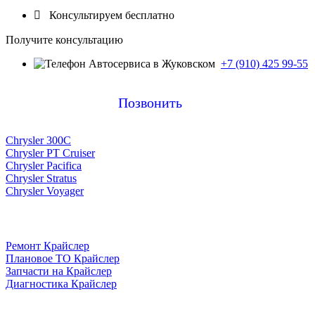

Консультируем бесплатно
Получите консультацию
+7 (910) 425 99-55
Позвонить
Chrysler 300C
Chrysler PT Cruiser
Chrysler Pacifica
Chrysler Stratus
Chrysler Voyager
Ремонт Крайслер
Плановое ТО Крайслер
Запчасти на Крайслер
Диагностика Крайслер