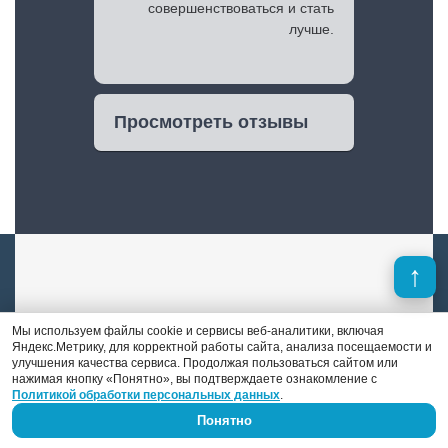
совершенствоваться и стать
лучше.
Просмотреть отзывы
Мы используем файлы cookie и сервисы веб-аналитики, включая
Александр Иванов
Яндекс.Метрику, для корректной работы сайта, анализа посещаемости и
улучшения качества сервиса. Продолжая пользоваться сайтом или
нажимая кнопку «Понятно», вы подтверждаете ознакомление с
Мастер шиномонтажа и специалист по
Политикой обработки персональных данных
.
правке дисков и полировке авто. Его стаж
Понятно
работы — 9 лет.