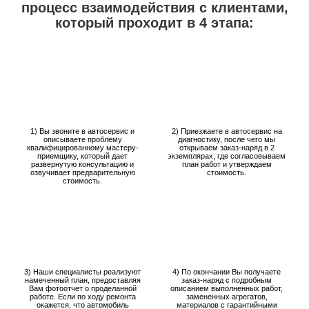
процесс взаимодействия с клиентами,
который проходит в 4 этапа:
1) Вы звоните в автосервис и
2) Приезжаете в автосервис на
описываете проблему
диагностику, после чего мы
квалифицированному мастеру-
открываем заказ-наряд в 2
приемщику, который дает
экземплярах, где согласовываем
развернутую консультацию и
план работ и утверждаем
озвучивает предварительную
стоимость.
стоимость.
3) Наши специалисты реализуют
4) По окончании Вы получаете
намеченный план, предоставляя
заказ-наряд с подробным
Вам фотоотчет о проделанной
описанием выполненных работ,
работе. Если по ходу ремонта
замененных агрегатов,
окажется, что автомобиль
материалов с гарантийными