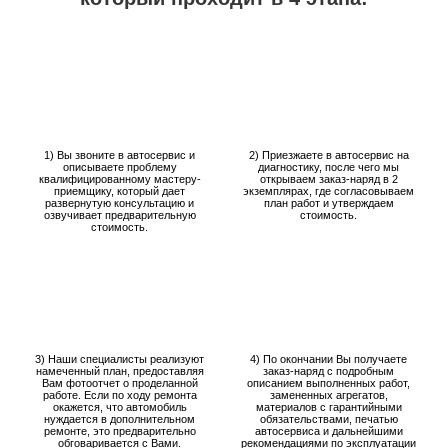
1) Вы звоните в автосервис и
2) Приезжаете в автосервис на
описываете проблему
диагностику, после чего мы
квалифицированному мастеру-
открываем заказ-наряд в 2
приемщику, который дает
экземплярах, где согласовываем
развернутую консультацию и
план работ и утверждаем
озвучивает предварительную
стоимость.
стоимость.
3) Наши специалисты реализуют
4) По окончании Вы получаете
намеченный план, предоставляя
заказ-наряд с подробным
Вам фотоотчет о проделанной
описанием выполненных работ,
работе. Если по ходу ремонта
замененных агрегатов,
окажется, что автомобиль
материалов с гарантийными
нуждается в дополнительном
обязательствами, печатью
ремонте, это предварительно
автосервиса и дальнейшими
обговаривается с Вами.
рекомендациями по эксплуатации