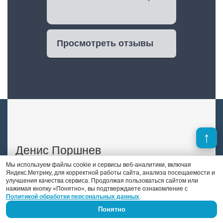
Просмотреть отзывы
Денис Поршнев
Мы используем файлы cookie и сервисы веб-аналитики, включая
Яндекс.Метрику, для корректной работы сайта, анализа посещаемости и
В отличие от многих конкурентов, в штате
улучшения качества сервиса. Продолжая пользоваться сайтом или
«DS auto» есть опытный автоэлектрик-
нажимая кнопку «Понятно», вы подтверждаете ознакомление с
Политикой обработки персональных данных
.
диагност. Это Денис Поршнев, который
занимается автоэлектрикой уже 9 лет.
Понятно