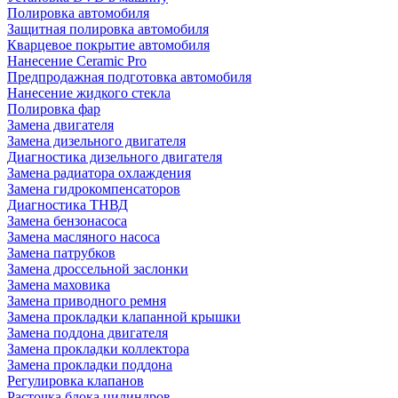
Полировка автомобиля
Защитная полировка автомобиля
Кварцевое покрытие автомобиля
Нанесение Ceramic Pro
Предпродажная подготовка автомобиля
Нанесение жидкого стекла
Полировка фар
Замена двигателя
Замена дизельного двигателя
Диагностика дизельного двигателя
Замена радиатора охлаждения
Замена гидрокомпенсаторов
Диагностика ТНВД
Замена бензонасоса
Замена масляного насоса
Замена патрубков
Замена дроссельной заслонки
Замена маховика
Замена приводного ремня
Замена прокладки клапанной крышки
Замена поддона двигателя
Замена прокладки коллектора
Замена прокладки поддона
Регулировка клапанов
Расточка блока цилиндров