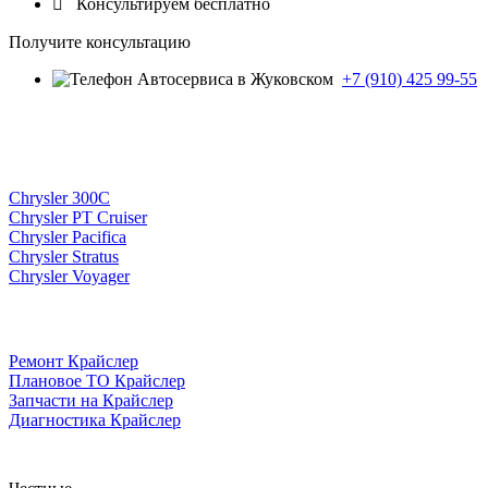

Консультируем бесплатно
Получите консультацию
+7 (910) 425 99-55
Chrysler 300C
Chrysler PT Cruiser
Chrysler Pacifica
Chrysler Stratus
Chrysler Voyager
Ремонт Крайслер
Плановое ТО Крайслер
Запчасти на Крайслер
Диагностика Крайслер