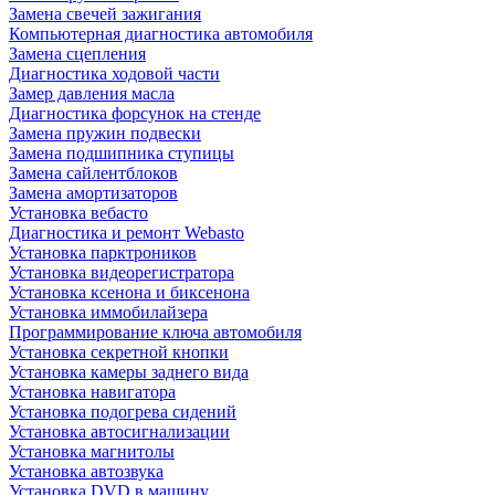
Замена свечей зажигания
Компьютерная диагностика автомобиля
Замена сцепления
Диагностика ходовой части
Замер давления масла
Диагностика форсунок на стенде
Замена пружин подвески
Замена подшипника ступицы
Замена сайлентблоков
Замена амортизаторов
Установка вебасто
Диагностика и ремонт Webasto
Установка парктроников
Установка видеорегистратора
Установка ксенона и биксенона
Установка иммобилайзера
Программирование ключа автомобиля
Установка секретной кнопки
Установка камеры заднего вида
Установка навигатора
Установка подогрева сидений
Установка автосигнализации
Установка магнитолы
Установка автозвука
Установка DVD в машину