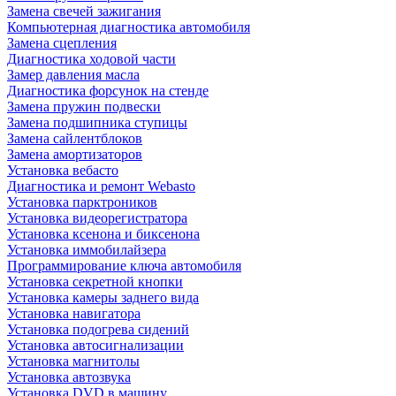
Замена свечей зажигания
Компьютерная диагностика автомобиля
Замена сцепления
Диагностика ходовой части
Замер давления масла
Диагностика форсунок на стенде
Замена пружин подвески
Замена подшипника ступицы
Замена сайлентблоков
Замена амортизаторов
Установка вебасто
Диагностика и ремонт Webasto
Установка парктроников
Установка видеорегистратора
Установка ксенона и биксенона
Установка иммобилайзера
Программирование ключа автомобиля
Установка секретной кнопки
Установка камеры заднего вида
Установка навигатора
Установка подогрева сидений
Установка автосигнализации
Установка магнитолы
Установка автозвука
Установка DVD в машину