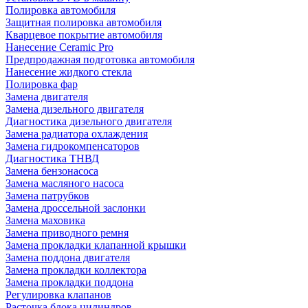
Полировка автомобиля
Защитная полировка автомобиля
Кварцевое покрытие автомобиля
Нанесение Ceramic Pro
Предпродажная подготовка автомобиля
Нанесение жидкого стекла
Полировка фар
Замена двигателя
Замена дизельного двигателя
Диагностика дизельного двигателя
Замена радиатора охлаждения
Замена гидрокомпенсаторов
Диагностика ТНВД
Замена бензонасоса
Замена масляного насоса
Замена патрубков
Замена дроссельной заслонки
Замена маховика
Замена приводного ремня
Замена прокладки клапанной крышки
Замена поддона двигателя
Замена прокладки коллектора
Замена прокладки поддона
Регулировка клапанов
Расточка блока цилиндров