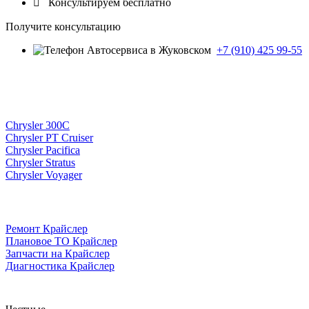

Консультируем бесплатно
Получите консультацию
+7 (910) 425 99-55
Chrysler 300C
Chrysler PT Cruiser
Chrysler Pacifica
Chrysler Stratus
Chrysler Voyager
Ремонт Крайслер
Плановое ТО Крайслер
Запчасти на Крайслер
Диагностика Крайслер