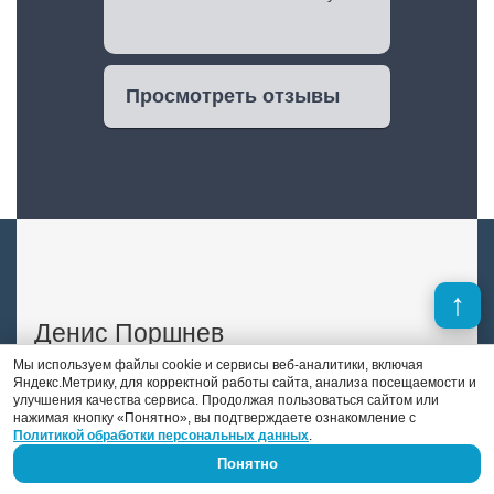
Просмотреть отзывы
Денис Поршнев
Мы используем файлы cookie и сервисы веб-аналитики, включая
Яндекс.Метрику, для корректной работы сайта, анализа посещаемости и
В отличие от многих конкурентов, в штате
улучшения качества сервиса. Продолжая пользоваться сайтом или
«DS auto» есть опытный автоэлектрик-
нажимая кнопку «Понятно», вы подтверждаете ознакомление с
Политикой обработки персональных данных
.
диагност. Это Денис Поршнев, который
занимается автоэлектрикой уже 9 лет.
Понятно