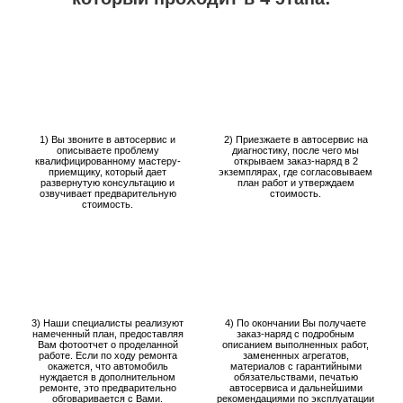
1) Вы звоните в автосервис и
2) Приезжаете в автосервис на
описываете проблему
диагностику, после чего мы
квалифицированному мастеру-
открываем заказ-наряд в 2
приемщику, который дает
экземплярах, где согласовываем
развернутую консультацию и
план работ и утверждаем
озвучивает предварительную
стоимость.
стоимость.
3) Наши специалисты реализуют
4) По окончании Вы получаете
намеченный план, предоставляя
заказ-наряд с подробным
Вам фотоотчет о проделанной
описанием выполненных работ,
работе. Если по ходу ремонта
замененных агрегатов,
окажется, что автомобиль
материалов с гарантийными
нуждается в дополнительном
обязательствами, печатью
ремонте, это предварительно
автосервиса и дальнейшими
обговаривается с Вами.
рекомендациями по эксплуатации