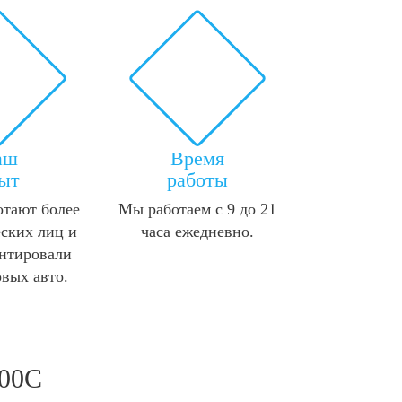
аш
Время
ыт
работы
отают более
Мы работаем с 9 до 21
ских лиц и
часа ежедневно.
нтировали
овых авто.
300C