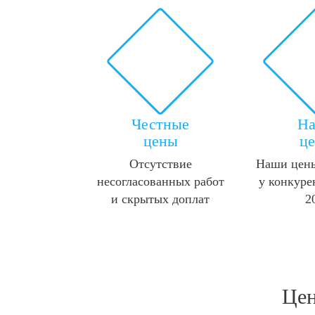
Честные
Н
цены
ц
Отсутствие
Наши цены
несогласованных работ
у конкуре
и скрытых доплат
2
Цен