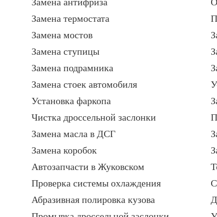
Замена антифриза
О
Замена термостата
П
Замена мостов
З
Замена ступицы
З
Замена подрамника
З
Замена стоек автомобиля
У
Установка фаркопа
З
Чистка дроссельной заслонки
П
Замена масла в ДСГ
З
Замена коробок
З
Автозапчасти в Жуковском
Т
Проверка системы охлаждения
С
Абразивная полировка кузова
Д
Промывка дроссельной заслонки
У