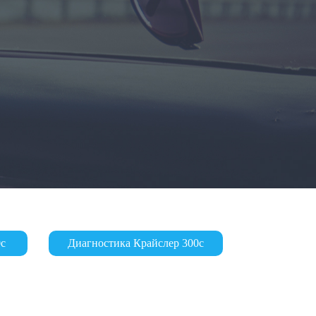
0с
Диагностика Крайслер 300с