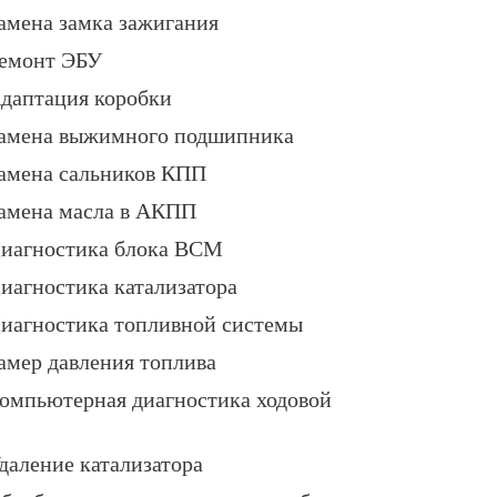
амена замка зажигания
емонт ЭБУ
даптация коробки
амена выжимного подшипника
амена сальников КПП
амена масла в АКПП
иагностика блока BCM
иагностика катализатора
иагностика топливной системы
амер давления топлива
омпьютерная диагностика ходовой
даление катализатора