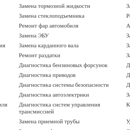
Замена тормозной жидкости
З
Замена стеклоподъемника
Р
Ремонт фар автомобиля
А
Замена ЭБУ
З
ия
Замена карданного вала
З
Ремонт раздатки
З
Диагностика бензиновых форсунок
Д
Диагностика приводов
Д
Диагностика системы безопасности
Д
Диагностика автоэлектрики
З
иля
Диагностика систем управления
К
трансмиссией
Замена приемной трубы
У