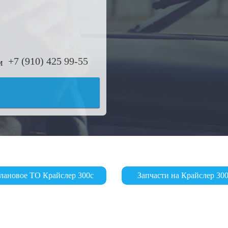
+7 (910) 425 99-55
лановое ТО Крайслер 300с
Запчасти на Крайслер 30