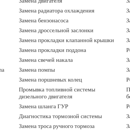
Замена двигателя
З
Замена радиатора охлаждения
З
Замена бензонасоса
З
Замена дроссельной заслонки
З
Замена прокладки клапанной крышки
З
Замена прокладки поддона
Р
Замена свечей накала
З
ла
Замена помпы
З
Замена поршневых колец
Р
Промывка топливной системы
П
дизельного двигателя
б
Замена шланга ГУР
Р
Диагностика тормозной системы
З
Замена троса ручного тормоза
З