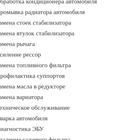
бработка кондиционера автомобиля
ромывка радиатора автомобиля
амена стоек стабилизатора
амена втулок стабилизатора
амена рычага
силение рессор
амена топливного фильтра
рофилактика суппортов
амена масла в редукторе
амена вариатора
ехническое обслуживание
варка автомобиля
иагностика ЭБУ
даление сажевого фильтра