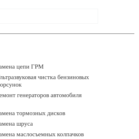
амена цепи ГРМ
льтразвуковая чистка бензиновых
орсунок
емонт генераторов автомобиля
амена тормозных дисков
амена шруса
амена маслосъемных колпачков