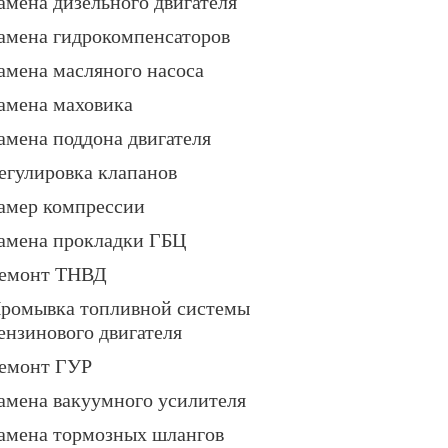
амена дизельного двигателя
амена гидрокомпенсаторов
амена масляного насоса
амена маховика
амена поддона двигателя
егулировка клапанов
амер компрессии
амена прокладки ГБЦ
емонт ТНВД
ромывка топливной системы
ензинового двигателя
емонт ГУР
амена вакуумного усилителя
амена тормозных шлангов