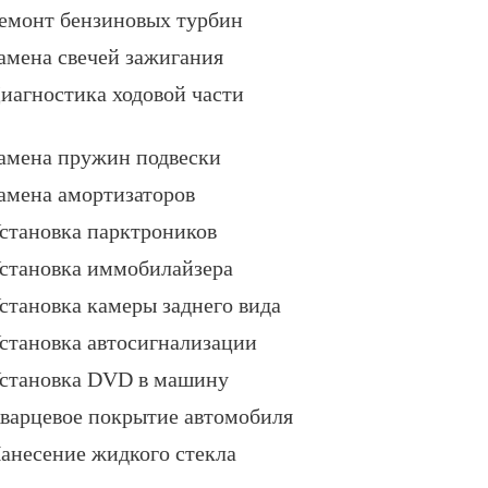
емонт бензиновых турбин
амена свечей зажигания
иагностика ходовой части
амена пружин подвески
амена амортизаторов
становка парктроников
становка иммобилайзера
становка камеры заднего вида
становка автосигнализации
становка DVD в машину
варцевое покрытие автомобиля
анесение жидкого стекла