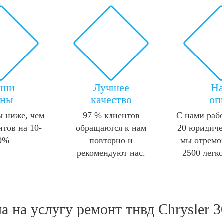
аши
Лучшее
Н
ены
качество
оп
 ниже, чем
97 % клиентов
С нами раб
нтов на 10-
обращаются к нам
20 юридиче
0%
повторно и
мы отремо
рекомендуют нас.
2500 легк
а на услугу
ремонт тнвд Chrysler 