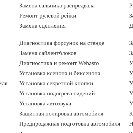
Замена сальника распредвала
Р
Ремонт рулевой рейки
З
Замена сцепления
Д
Диагностика форсунок на стенде
З
Замена сайлентблоков
З
Диагностика и ремонт Webasto
У
Установка ксенона и биксенона
У
иля
Установка секретной кнопки
У
Установка подогрева сидений
У
Установка автозвука
У
Защитная полировка автомобиля
К
Предпродажная подготовка автомобиля
Н