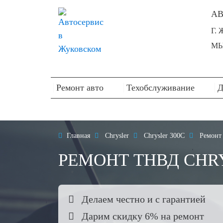
АВ
Г.
МЫ
Ремонт авто
Техобслуживание
Д

Главная

Chrysler

Chrysler 300C

Ремонт 
РЕМОНТ ТНВД CHRY

Делаем честно и с гарантией

Дарим скидку 6% на ремонт