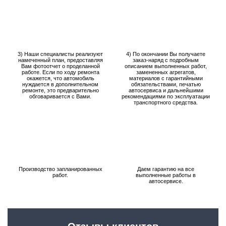
3) Наши специалисты реализуют
4) По окончании Вы получаете
намеченный план, предоставляя
заказ-наряд с подробным
Вам фотоотчет о проделанной
описанием выполненных работ,
работе. Если по ходу ремонта
замененных агрегатов,
окажется, что автомобиль
материалов с гарантийными
нуждается в дополнительном
обязательствами, печатью
ремонте, это предварительно
автосервиса и дальнейшими
обговаривается с Вами.
рекомендациями по эксплуатации
транспортного средства.
Производство запланированных
Даем гарантию на все
работ.
выполненные работы в
автосервисе.