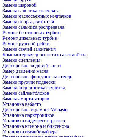
Замена шаровой
Замена сальника коленвала
Замена маслосъемных колпачков
Замена опоры двигателя
Замена сальника распредвала
Ремонт бензиновых турбин
Ремонт дизельных турбин
Ремонт рулевой рейки
Замена свечей зажигания
Компьютерная диагностика автомобиля
Замена сцепления
Диагностика ходовой части
Замер давления масла
Диагностика форсунок на стенде
Замена пружин подвески
Замена подшипника ступицы
Замена сайлентблоков
Замена амортизаторов
Установка вебасто
Диагностика и ремонт Webasto
Установка парктроников
Установка видеорегистратора
Установка ксенона и биксенона
Установка иммобилайзера