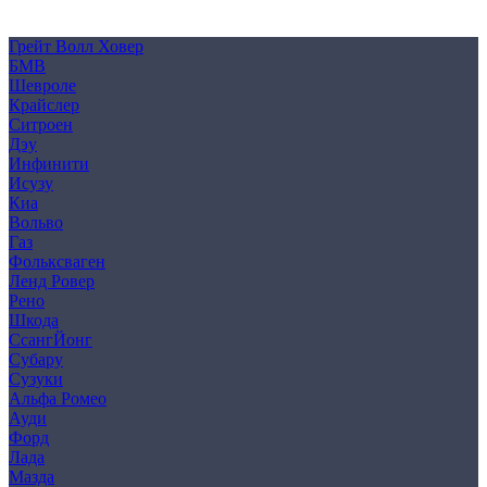
Согласие на обработку персональных данных
Cookie
Грейт Волл Ховер
БМВ
Шевроле
Крайслер
Ситроен
Дэу
Инфинити
Исузу
Киа
Вольво
Газ
Фольксваген
Ленд Ровер
Рено
Шкода
СсангЙонг
Субару
Сузуки
Альфа Ромео
Ауди
Форд
Лада
Мазда