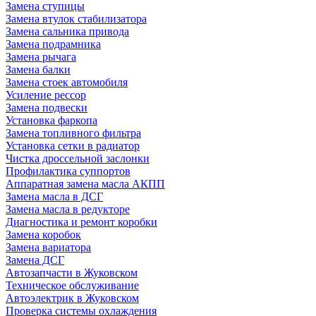
Замена ступицы
Замена втулок стабилизатора
Замена сальника привода
Замена подрамника
Замена рычага
Замена балки
Замена стоек автомобиля
Усиление рессор
Замена подвески
Установка фаркопа
Замена топливного фильтра
Установка сетки в радиатор
Чистка дроссельной заслонки
Профилактика суппортов
Аппаратная замена масла АКПП
Замена масла в ДСГ
Замена масла в редукторе
Диагностика и ремонт коробки
Замена коробок
Замена вариатора
Замена ДСГ
Автозапчасти в Жуковском
Техническое обслуживание
Автоэлектрик в Жуковском
Проверка системы охлаждения