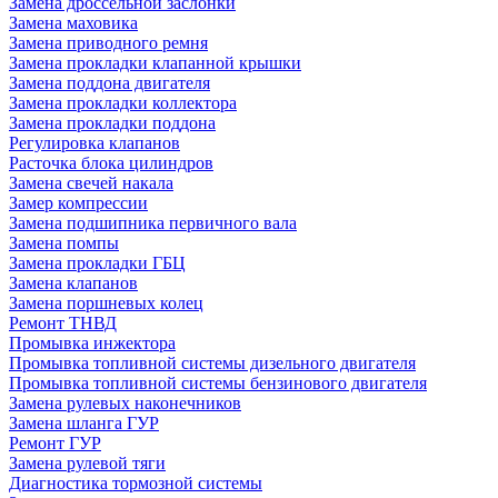
Замена дроссельной заслонки
Замена маховика
Замена приводного ремня
Замена прокладки клапанной крышки
Замена поддона двигателя
Замена прокладки коллектора
Замена прокладки поддона
Регулировка клапанов
Расточка блока цилиндров
Замена свечей накала
Замер компрессии
Замена подшипника первичного вала
Замена помпы
Замена прокладки ГБЦ
Замена клапанов
Замена поршневых колец
Ремонт ТНВД
Промывка инжектора
Промывка топливной системы дизельного двигателя
Промывка топливной системы бензинового двигателя
Замена рулевых наконечников
Замена шланга ГУР
Ремонт ГУР
Замена рулевой тяги
Диагностика тормозной системы