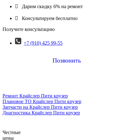

Дарим скидку 6% на ремонт

Консультируем бесплатно
Получите консультацию
+7 (910) 425 99-55
Позвонить
Ремонт Крайслер Пити крузер
Плановое ТО Крайслер Пити крузер
Запчасти на Крайслер Пити крузер
Диагностика Крайслер Пити крузер
Честные
цены