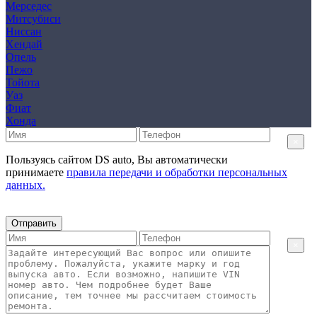
Мерседес
Митсубиси
Ниссан
Хендай
Опель
Пежо
Тойота
Уаз
Фиат
Хонда
×
Пользуясь сайтом DS auto, Вы автоматически
принимаете
правила передачи и обработки персональных
данных.
Отправить
×