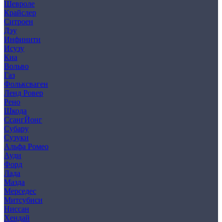
Шевроле
Крайслер
Ситроен
Дэу
Инфинити
Исузу
Киа
Вольво
Газ
Фольксваген
Ленд Ровер
Рено
Шкода
СсангЙонг
Субару
Сузуки
Альфа Ромео
Ауди
Форд
Лада
Мазда
Мерседес
Митсубиси
Ниссан
Хендай