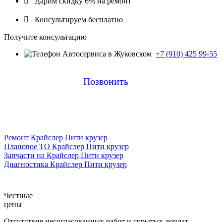

Дарим скидку 6% на ремонт

Консультируем бесплатно
Получите консультацию
+7 (910) 425 99-55
Позвонить
Ремонт Крайслер Пити крузер
Плановое ТО Крайслер Пити крузер
Запчасти на Крайслер Пити крузер
Диагностика Крайслер Пити крузер
Честные
цены
Отсутствие несогласованных работ и скрытых доплат