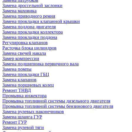
Замена патрубков
Замена дроссельной заслонки
Замена маховика
Замена приводного ремня
Замена прокладки клапанной крышки
Замена поддона двигателя
Замена прокладки коллектора
Замена прокладки поддона
Регулировка клапанов
Расточка блока цилиндров
Замена свечей накала
Замер компрессии
Замена подшипника первичного вала
Замена помпы
Замена прокладки ГБЦ
Замена клапанов
Замена поршневых колец
Ремонт ТНВД
Промывка инжектора
Промывка топливной системы дизельного двигателя
Промывка топливной системы бензинового двигателя
Замена рулевых наконечников
Замена шланга ГУР
Ремонт ГУР
Замена рулевой тяги