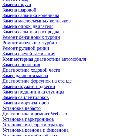
Замена шруса
Замена шаровой
Замена сальника коленвала
Замена маслосъемных колпачков
Замена опоры двигателя
Замена сальника распредвала
Ремонт бензиновых турбин
Ремонт дизельных турбин
Ремонт рулевой рейки
Замена свечей зажигания
Компьютерная диагностика автомобиля
Замена сцепления
Диагностика ходовой части
Замер давления масла
Диагностика форсунок на стенде
Замена пружин подвески
Замена подшипника ступицы
Замена сайлентблоков
Замена амортизаторов
Установка вебасто
Диагностика и ремонт Webasto
Установка парктроников
Установка видеорегистратора
Установка ксенона и биксенона
Установка иммобилайзера