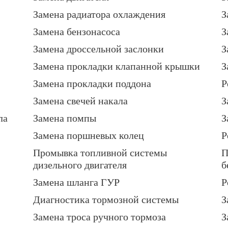
Замена радиатора охлаждения
З
Замена бензонасоса
З
Замена дроссельной заслонки
З
Замена прокладки клапанной крышки
З
Замена прокладки поддона
Р
Замена свечей накала
З
ла
Замена помпы
З
Замена поршневых колец
Р
Промывка топливной системы
П
дизельного двигателя
б
Замена шланга ГУР
Р
Диагностика тормозной системы
З
Замена троса ручного тормоза
З