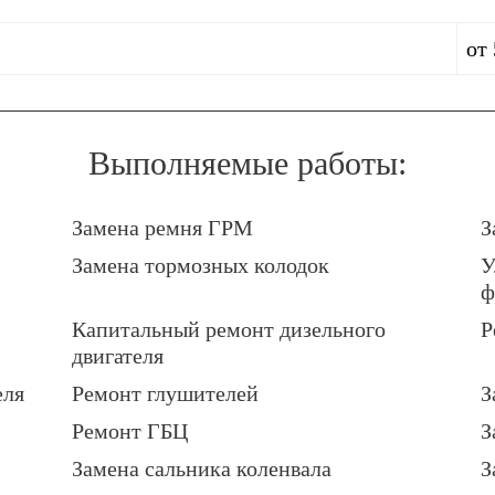
от 
Выполняемые работы:
Замена ремня ГРМ
З
Замена тормозных колодок
У
ф
Капитальный ремонт дизельного
Р
двигателя
еля
Ремонт глушителей
З
Ремонт ГБЦ
З
Замена сальника коленвала
З