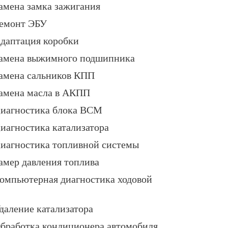
амена замка зажигания
емонт ЭБУ
даптация коробки
амена выжимного подшипника
амена сальников КПП
амена масла в АКПП
иагностика блока BCM
иагностика катализатора
иагностика топливной системы
амер давления топлива
омпьютерная диагностика ходовой
даление катализатора
бработка кондиционера автомобиля