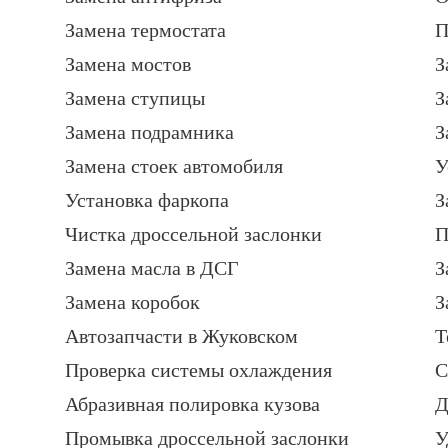
Замена термостата
П
Замена мостов
З
Замена ступицы
З
Замена подрамника
З
Замена стоек автомобиля
У
Установка фаркопа
З
Чистка дроссельной заслонки
П
Замена масла в ДСГ
З
Замена коробок
З
Автозапчасти в Жуковском
Т
Проверка системы охлаждения
С
Абразивная полировка кузова
Д
Промывка дроссельной заслонки
У