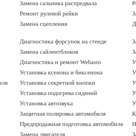
Замена сальника распредвала
Р
Ремонт рулевой рейки
З
Замена сцепления
Д
Диагностика форсунок на стенде
З
Замена сайлентблоков
З
Диагностика и ремонт Webasto
У
Установка ксенона и биксенона
У
иля
Установка секретной кнопки
У
Установка подогрева сидений
У
Установка автозвука
У
Защитная полировка автомобиля
К
Предпродажная подготовка автомобиля
Н
Замена двигателя
З