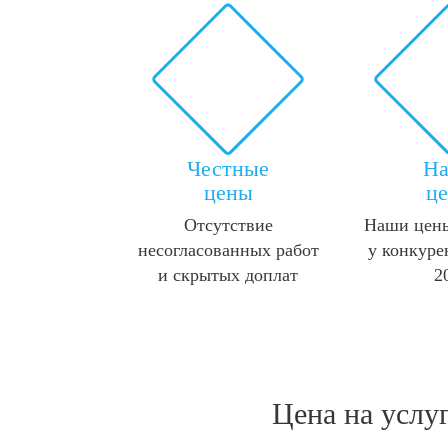
Честные
Н
цены
ц
Отсутствие
Наши цены
несогласованных работ
у конкуре
и скрытых доплат
2
Цена на услу