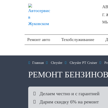
АВ
Г.
МЫ
Ремонт авто
Техобслуживание
Д

Главная

Chrysler

Chrysler PT Cruiser

Ре
РЕМОНТ БЕНЗИНОВ

Делаем честно и с гарантией

Дарим скидку 6% на ремонт