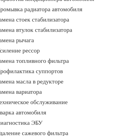
ромывка радиатора автомобиля
амена стоек стабилизатора
амена втулок стабилизатора
амена рычага
силение рессор
амена топливного фильтра
рофилактика суппортов
амена масла в редукторе
амена вариатора
ехническое обслуживание
варка автомобиля
иагностика ЭБУ
даление сажевого фильтра