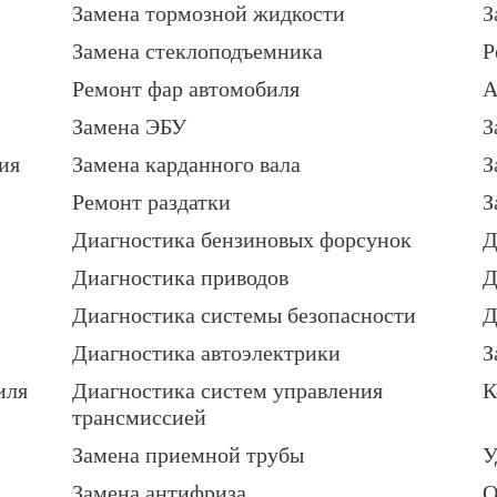
Замена тормозной жидкости
З
Замена стеклоподъемника
Р
Ремонт фар автомобиля
А
Замена ЭБУ
З
ия
Замена карданного вала
З
Ремонт раздатки
З
Диагностика бензиновых форсунок
Д
Диагностика приводов
Д
Диагностика системы безопасности
Д
Диагностика автоэлектрики
З
иля
Диагностика систем управления
К
трансмиссией
Замена приемной трубы
У
Замена антифриза
О