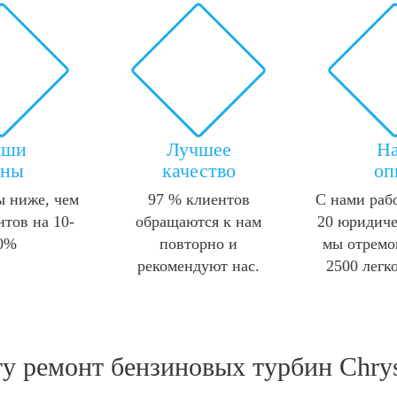
аши
Лучшее
Н
ены
качество
оп
 ниже, чем
97 % клиентов
С нами раб
нтов на 10-
обращаются к нам
20 юридиче
0%
повторно и
мы отремо
рекомендуют нас.
2500 легк
гу
ремонт бензиновых турбин Chrysl