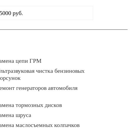
5000 руб.
амена цепи ГРМ
льтразвуковая чистка бензиновых
орсунок
емонт генераторов автомобиля
амена тормозных дисков
амена шруса
амена маслосъемных колпачков