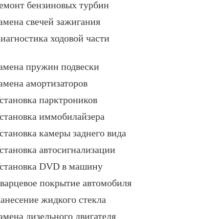
емонт бензиновых турбин
амена свечей зажигания
иагностика ходовой части
амена пружин подвески
амена амортизаторов
становка парктроников
становка иммобилайзера
становка камеры заднего вида
становка автосигнализации
становка DVD в машину
варцевое покрытие автомобиля
анесение жидкого стекла
амена дизельного двигателя