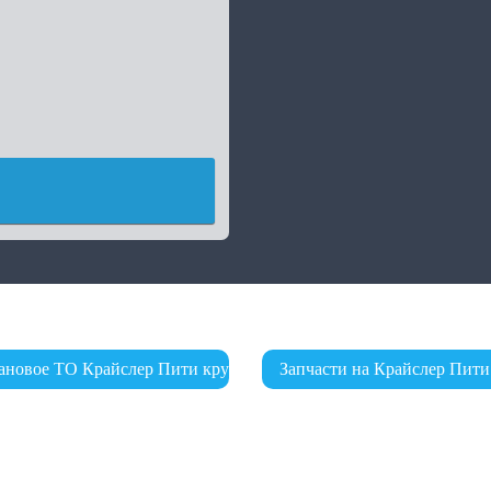
ановое ТО Крайслер Пити крузер
Запчасти на Крайслер Пити