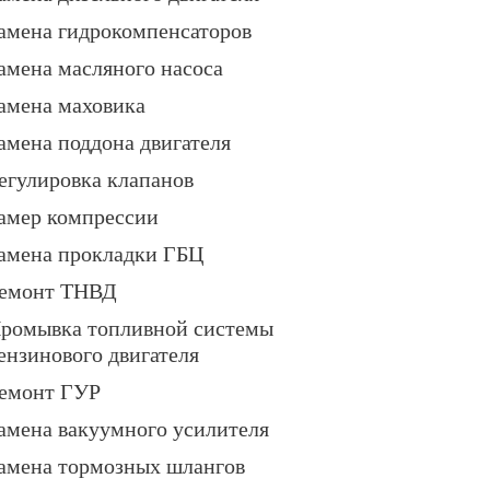
амена гидрокомпенсаторов
амена масляного насоса
амена маховика
амена поддона двигателя
егулировка клапанов
амер компрессии
амена прокладки ГБЦ
емонт ТНВД
ромывка топливной системы
ензинового двигателя
емонт ГУР
амена вакуумного усилителя
амена тормозных шлангов