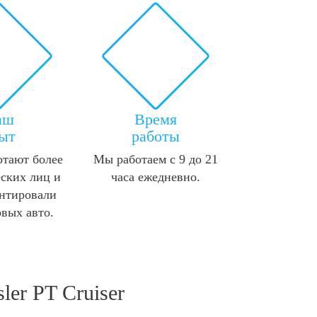
аш
Время
ыт
работы
отают более
Мы работаем с 9 до 21
ских лиц и
часа ежедневно.
нтировали
овых авто.
er PT Cruiser