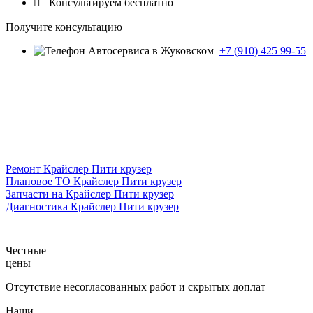

Консультируем бесплатно
Получите консультацию
+7 (910) 425 99-55
Ремонт Крайслер Пити крузер
Плановое ТО Крайслер Пити крузер
Запчасти на Крайслер Пити крузер
Диагностика Крайслер Пити крузер
Честные
цены
Отсутствие несогласованных работ и скрытых доплат
Наши