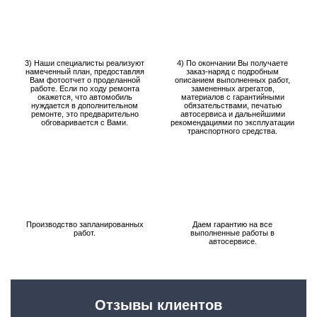
3) Наши специалисты реализуют
4) По окончании Вы получаете
намеченный план, предоставляя
заказ-наряд с подробным
Вам фотоотчет о проделанной
описанием выполненных работ,
работе. Если по ходу ремонта
замененных агрегатов,
окажется, что автомобиль
материалов с гарантийными
нуждается в дополнительном
обязательствами, печатью
ремонте, это предварительно
автосервиса и дальнейшими
обговаривается с Вами.
рекомендациями по эксплуатации
транспортного средства.
Производство запланированных
Даем гарантию на все
работ.
выполненные работы в
автосервисе.
Отзывы клиентов