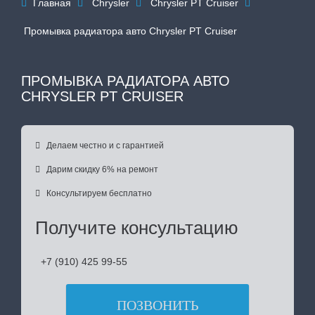
Главная
Chrysler
Chrysler PT Cruiser




Промывка радиатора авто Chrysler PT Cruiser
ПРОМЫВКА РАДИАТОРА АВТО
CHRYSLER PT CRUISER

Делаем честно и с гарантией

Дарим скидку 6% на ремонт

Консультируем бесплатно
Получите консультацию
+7 (910) 425 99-55
ПОЗВОНИТЬ