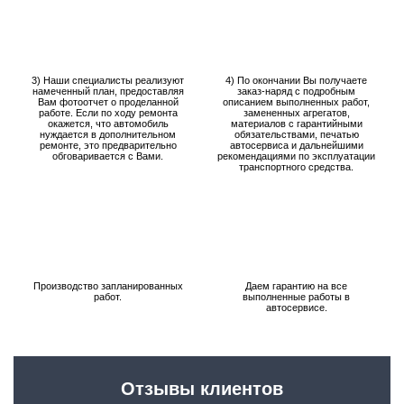
3) Наши специалисты реализуют
4) По окончании Вы получаете
намеченный план, предоставляя
заказ-наряд с подробным
Вам фотоотчет о проделанной
описанием выполненных работ,
работе. Если по ходу ремонта
замененных агрегатов,
окажется, что автомобиль
материалов с гарантийными
нуждается в дополнительном
обязательствами, печатью
ремонте, это предварительно
автосервиса и дальнейшими
обговаривается с Вами.
рекомендациями по эксплуатации
транспортного средства.
Производство запланированных
Даем гарантию на все
работ.
выполненные работы в
автосервисе.
Отзывы клиентов