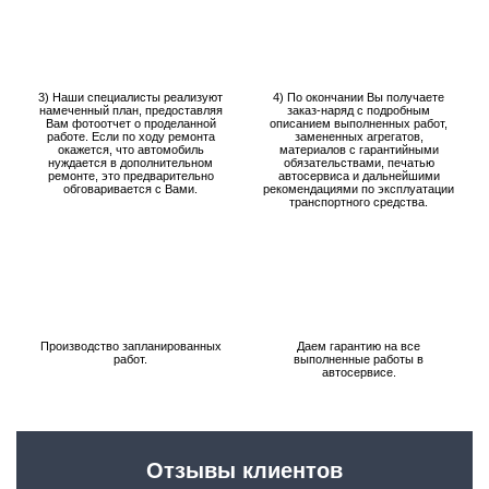
3) Наши специалисты реализуют
4) По окончании Вы получаете
намеченный план, предоставляя
заказ-наряд с подробным
Вам фотоотчет о проделанной
описанием выполненных работ,
работе. Если по ходу ремонта
замененных агрегатов,
окажется, что автомобиль
материалов с гарантийными
нуждается в дополнительном
обязательствами, печатью
ремонте, это предварительно
автосервиса и дальнейшими
обговаривается с Вами.
рекомендациями по эксплуатации
транспортного средства.
Производство запланированных
Даем гарантию на все
работ.
выполненные работы в
автосервисе.
Отзывы клиентов