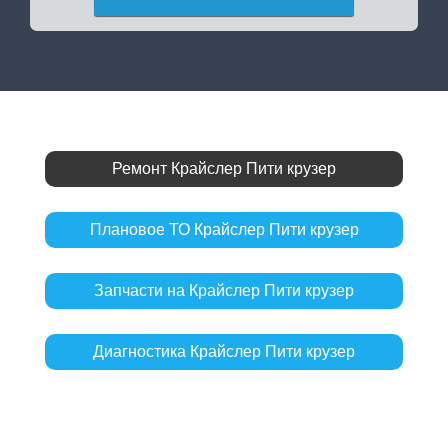
Ремонт Крайслер Пити крузер
Плановое ТО Крайслер Пити крузер
Запчасти на Крайслер Пити крузер
Диагностика Крайслер Пити крузер