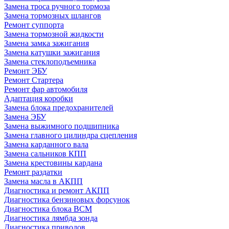
Замена троса ручного тормоза
Замена тормозных шлангов
Ремонт суппорта
Замена тормозной жидкости
Замена замка зажигания
Замена катушки зажигания
Замена стеклоподъемника
Ремонт ЭБУ
Ремонт Стартера
Ремонт фар автомобиля
Адаптация коробки
Замена блока предохранителей
Замена ЭБУ
Замена выжимного подшипника
Замена главного цилиндра сцепления
Замена карданного вала
Замена сальников КПП
Замена крестовины кардана
Ремонт раздатки
Замена масла в АКПП
Диагностика и ремонт АКПП
Диагностика бензиновых форсунок
Диагностика блока BCM
Диагностика лямбда зонда
Диагностика приводов