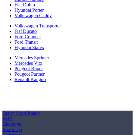
Fiat Doblo
Hyundai Porter
Volkswagen Caddy
Volkswagen Transporter
Fiat Ducato
Ford Connect
Ford Transit
Hyundai Starex
Mercedes Sprinter
Mercedes Vito
Peugeot Boxer
Peugeot Partner
Renault Kangoo
Политика конфиденциальности
Согласие на обработку персональных данных
Cookie
Грейт Волл Ховер
БМВ
Шевроле
Крайслер
Ситроен