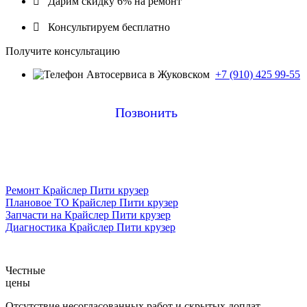

Дарим скидку 6% на ремонт

Консультируем бесплатно
Получите консультацию
+7 (910) 425 99-55
Позвонить
Ремонт Крайслер Пити крузер
Плановое ТО Крайслер Пити крузер
Запчасти на Крайслер Пити крузер
Диагностика Крайслер Пити крузер
Честные
цены
Отсутствие несогласованных работ и скрытых доплат