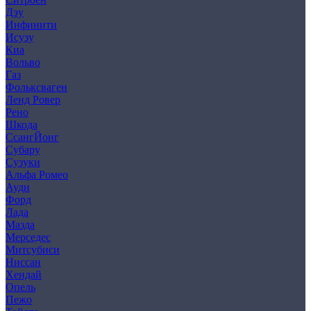
Дэу
Инфинити
Исузу
Киа
Вольво
Газ
Фольксваген
Ленд Ровер
Рено
Шкода
СсангЙонг
Субару
Сузуки
Альфа Ромео
Ауди
Форд
Лада
Мазда
Мерседес
Митсубиси
Ниссан
Хендай
Опель
Пежо