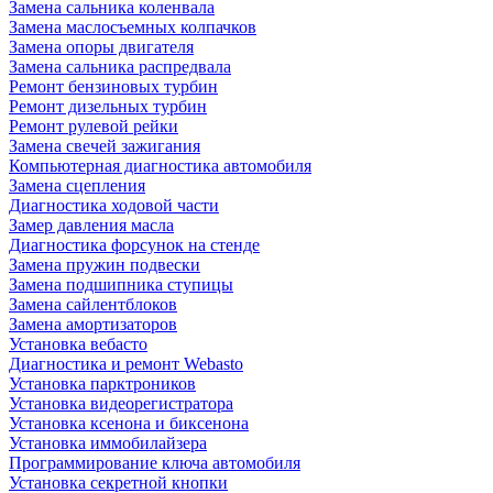
Замена сальника коленвала
Замена маслосъемных колпачков
Замена опоры двигателя
Замена сальника распредвала
Ремонт бензиновых турбин
Ремонт дизельных турбин
Ремонт рулевой рейки
Замена свечей зажигания
Компьютерная диагностика автомобиля
Замена сцепления
Диагностика ходовой части
Замер давления масла
Диагностика форсунок на стенде
Замена пружин подвески
Замена подшипника ступицы
Замена сайлентблоков
Замена амортизаторов
Установка вебасто
Диагностика и ремонт Webasto
Установка парктроников
Установка видеорегистратора
Установка ксенона и биксенона
Установка иммобилайзера
Программирование ключа автомобиля
Установка секретной кнопки