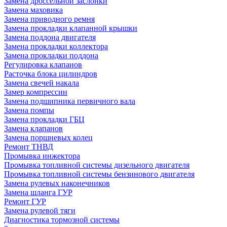
Замена дроссельной заслонки
Замена маховика
Замена приводного ремня
Замена прокладки клапанной крышки
Замена поддона двигателя
Замена прокладки коллектора
Замена прокладки поддона
Регулировка клапанов
Расточка блока цилиндров
Замена свечей накала
Замер компрессии
Замена подшипника первичного вала
Замена помпы
Замена прокладки ГБЦ
Замена клапанов
Замена поршневых колец
Ремонт ТНВД
Промывка инжектора
Промывка топливной системы дизельного двигателя
Промывка топливной системы бензинового двигателя
Замена рулевых наконечников
Замена шланга ГУР
Ремонт ГУР
Замена рулевой тяги
Диагностика тормозной системы