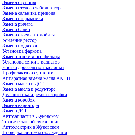
Замена ступицы
Замена втулок стабилизатора
Замена сальника привода
Замена подрамника
Замена рычага
Замена балки
Замена стоек автомобиля
Усиление рессор
Замена подвески
Установка фаркопа
Замена топливного фильтра
Установка сетки в радиатор
Чистка дроссельной заслонки
Профилактика суппортов
Аппаратная замена масла АКПП
Замена масла в ДСГ
Замена масла в редукторе
Диагностика и ремонт коробки
Замена коробок
Замена вариатора
Замена ДСГ
Автозапчасти в Жуковском
Техническое обслуживание
Автоэлектрик в Жуковском
Проверка системы охлаждения