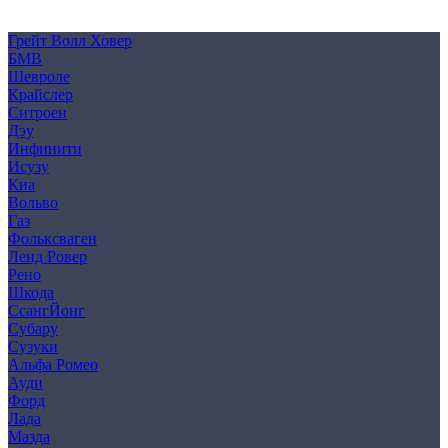
Согласие на обработку персональных данных
Cookie
Грейт Волл Ховер
БМВ
Шевроле
Крайслер
Ситроен
Дэу
Инфинити
Исузу
Киа
Вольво
Газ
Фольксваген
Ленд Ровер
Рено
Шкода
СсангЙонг
Субару
Сузуки
Альфа Ромео
Ауди
Форд
Лада
Мазда