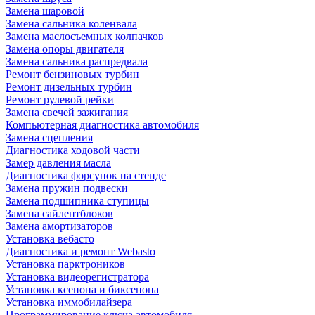
Замена шаровой
Замена сальника коленвала
Замена маслосъемных колпачков
Замена опоры двигателя
Замена сальника распредвала
Ремонт бензиновых турбин
Ремонт дизельных турбин
Ремонт рулевой рейки
Замена свечей зажигания
Компьютерная диагностика автомобиля
Замена сцепления
Диагностика ходовой части
Замер давления масла
Диагностика форсунок на стенде
Замена пружин подвески
Замена подшипника ступицы
Замена сайлентблоков
Замена амортизаторов
Установка вебасто
Диагностика и ремонт Webasto
Установка парктроников
Установка видеорегистратора
Установка ксенона и биксенона
Установка иммобилайзера
Программирование ключа автомобиля