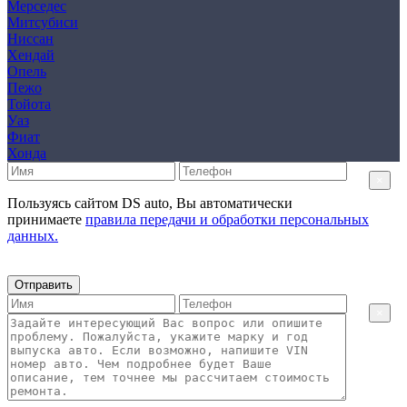
Мерседес
Митсубиси
Ниссан
Хендай
Опель
Пежо
Тойота
Уаз
Фиат
Хонда
×
Пользуясь сайтом DS auto, Вы автоматически
принимаете
правила передачи и обработки персональных
данных.
Отправить
×