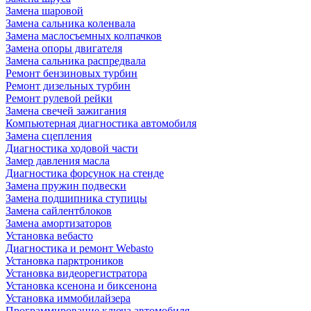
Замена шаровой
Замена сальника коленвала
Замена маслосъемных колпачков
Замена опоры двигателя
Замена сальника распредвала
Ремонт бензиновых турбин
Ремонт дизельных турбин
Ремонт рулевой рейки
Замена свечей зажигания
Компьютерная диагностика автомобиля
Замена сцепления
Диагностика ходовой части
Замер давления масла
Диагностика форсунок на стенде
Замена пружин подвески
Замена подшипника ступицы
Замена сайлентблоков
Замена амортизаторов
Установка вебасто
Диагностика и ремонт Webasto
Установка парктроников
Установка видеорегистратора
Установка ксенона и биксенона
Установка иммобилайзера
Программирование ключа автомобиля