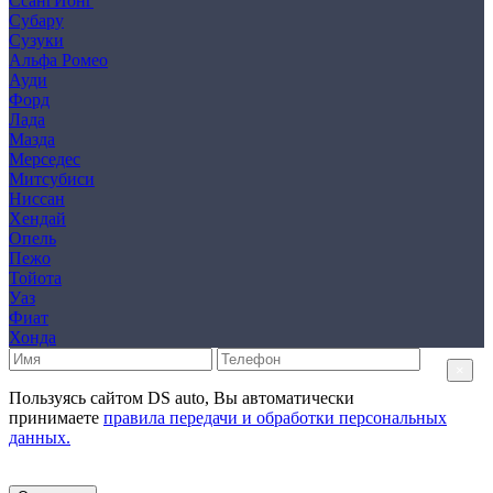
СсангЙонг
Субару
Сузуки
Альфа Ромео
Ауди
Форд
Лада
Мазда
Мерседес
Митсубиси
Ниссан
Хендай
Опель
Пежо
Тойота
Уаз
Фиат
Хонда
×
Пользуясь сайтом DS auto, Вы автоматически
принимаете
правила передачи и обработки персональных
данных.