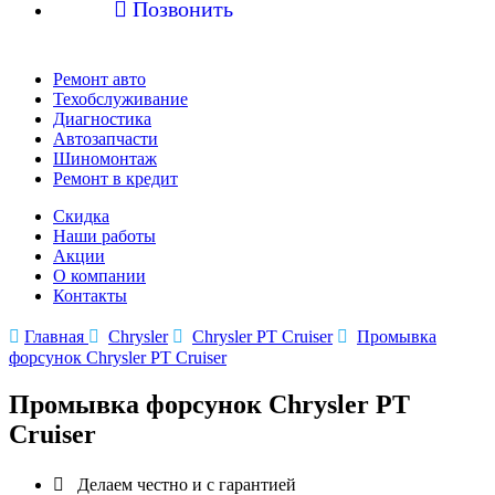

Позвонить
Ремонт авто
Техобслуживание
Диагностика
Автозапчасти
Шиномонтаж
Ремонт в кредит
Скидка
Наши работы
Акции
О компании
Контакты

Главная

Chrysler

Chrysler PT Cruiser

Промывка
форсунок Chrysler PT Cruiser
Промывка форсунок Chrysler PT
Cruiser

Делаем честно и с гарантией