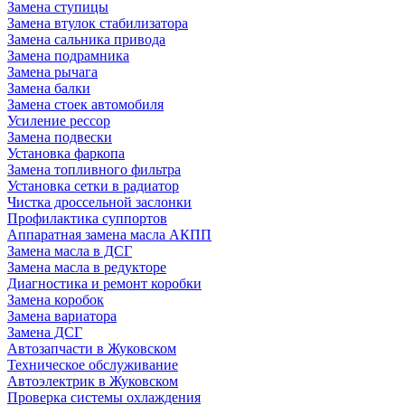
Замена ступицы
Замена втулок стабилизатора
Замена сальника привода
Замена подрамника
Замена рычага
Замена балки
Замена стоек автомобиля
Усиление рессор
Замена подвески
Установка фаркопа
Замена топливного фильтра
Установка сетки в радиатор
Чистка дроссельной заслонки
Профилактика суппортов
Аппаратная замена масла АКПП
Замена масла в ДСГ
Замена масла в редукторе
Диагностика и ремонт коробки
Замена коробок
Замена вариатора
Замена ДСГ
Автозапчасти в Жуковском
Техническое обслуживание
Автоэлектрик в Жуковском
Проверка системы охлаждения