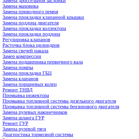
Замена дроссельной заслонки
Замена маховика
Замена приводного ремня
Замена прокладки клапанной крышки
Замена поддона двигателя
Замена прокладки коллектора
Замена прокладки поддона
Регулировка клапанов
Расточка блока цилиндров
Замена свечей накала
Замер компрессии
Замена подшипника первичного вала
Замена помпы
Замена прокладки ГБЦ
Замена клапанов
Замена поршневых колец
Ремонт ТНВД
Промывка инжектора
Промывка топливной системы дизельного двигателя
Промывка топливной системы бензинового двигателя
Замена рулевых наконечников
Замена шланга ГУР
Ремонт ГУР
Замена рулевой тяги
Диагностика тормозной системы