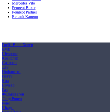
Mercedes Vito
Peugeot Boxer
Peugeot Partner
Renault Kangoo
Политика конфиденциальности
Согласие на обработку персональных данных
Cookie
Грейт Волл Ховер
БМВ
Шевроле
Крайслер
Ситроен
Дэу
Инфинити
Исузу
Киа
Вольво
Газ
Фольксваген
Ленд Ровер
Рено
Шкода