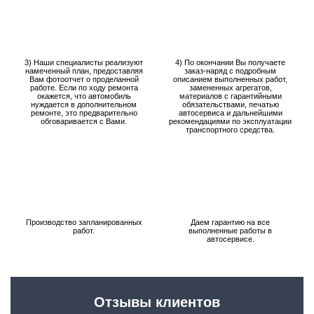
3) Наши специалисты реализуют
4) По окончании Вы получаете
намеченный план, предоставляя
заказ-наряд с подробным
Вам фотоотчет о проделанной
описанием выполненных работ,
работе. Если по ходу ремонта
замененных агрегатов,
окажется, что автомобиль
материалов с гарантийными
нуждается в дополнительном
обязательствами, печатью
ремонте, это предварительно
автосервиса и дальнейшими
обговаривается с Вами.
рекомендациями по эксплуатации
транспортного средства.
Производство запланированных
Даем гарантию на все
работ.
выполненные работы в
автосервисе.
Отзывы клиентов